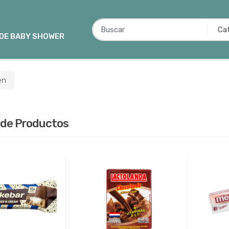
B
u
 DE BABY SHOWER
s
c
a
en
r
p
o
 de Productos
r
: