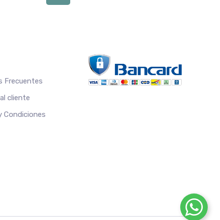
S
s Frecuentes
l cliente
 y Condiciones