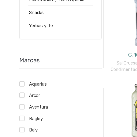
Snacks
Yerbas y Te
₲. 
Marcas
Sal Grues
Condimentad
Aquarius
Arcor
Aventura
Bagley
Baly