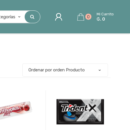
Mi Carrito
0
₲. 0