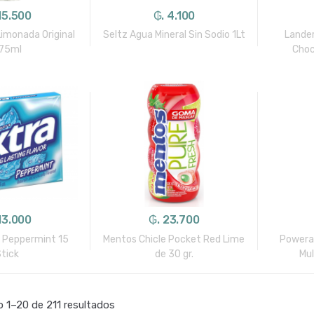
15.500
₲. 4.100
imonada Original
Seltz Agua Mineral Sin Sodio 1Lt
Lander
75ml
Choc
13.000
₲. 23.700
e Peppermint 15
Mentos Chicle Pocket Red Lime
Powera
Stick
de 30 gr.
Mu
 1–20 de 211 resultados