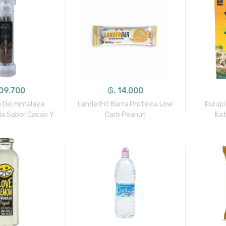
109.700
₲. 14.000
a Del Himalaya
LanderFit Barra Proteica Low
Kurupi
a Sabor Cacao Y
Carb Peanut
Kat