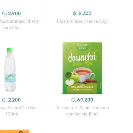
₲. 2.900
₲. 2.300
lus Caramelo Cherry
Trident Chicle Intense 32gr
Zero 26gr
₲. 2.200
₲. 69.200
gua Mineral Con Gas
Desincha Te Sabor Manzana
500ml
con Canela 10uni