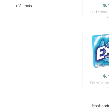
₲. 
+ Ver más
Love Lemon L
4
₲. 
Extra Chicl
Mostrando