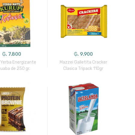
₲. 7.800
₲. 9.900
 Yerba Energizante
Mazzei Galletita Cracker
uaba de 250 gr.
Clasica Tripack 110gr