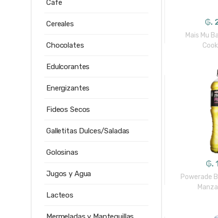
Cafe
₲. 
Cereales
Mais Mu B
Chocolates
Cook
Edulcorantes
Energizantes
Fideos Secos
Galletitas Dulces/Saladas
Golosinas
₲. 
Jugos y Agua
Powerade Be
Manza
Lacteos
Mermeladas y Mantequillas