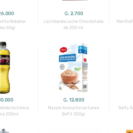
26.000
₲. 2.700
arrita Mukebar
Lactolanda Leche Chocolatada
MenthoP
ies 60gr
de 200 ml.
10.000
₲. 12.800
bida Isotonica
Mazzei Avena Instantanea
Seltz A
na 500ml
BeFit 300gr