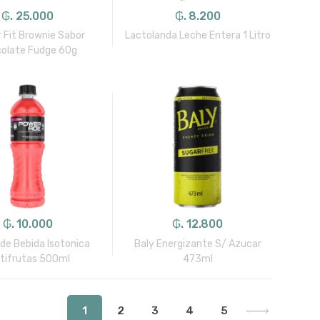
₲. 25.000
₲. 8.200
 Fit Brownie Sabor
Lactolanda Leche Entera 1 Litro
olate Fudge 60g
₲. 10.000
₲. 12.800
de Bebida Isotonica
Baly Energizante S/ Azucar
ltifrutas 500ml
473ml
1
2
3
4
5