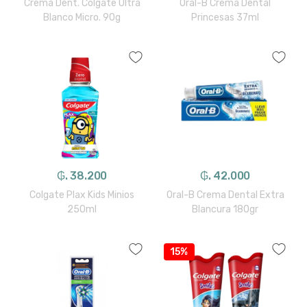
Crema Dent. Colgate Ultra
Oral-B Crema Dental
Blanco Micro. 90g
Princesas 37ml
₲. 38.200
₲. 42.000
Colgate Plax Kids Minios
Oral-B Crema Dental Extra
250ml
Blancura 180gr
15%