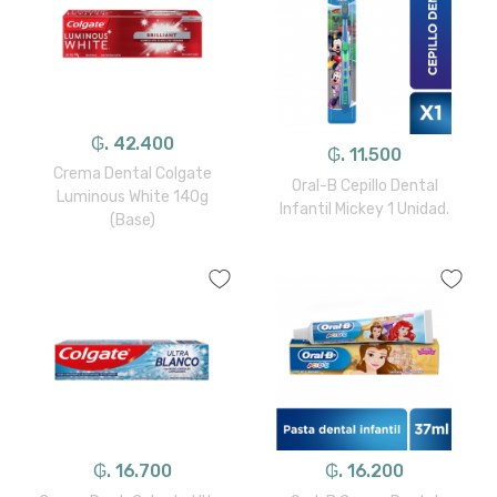
₲. 42.400
₲. 11.500
Crema Dental Colgate
Oral-B Cepillo Dental
Luminous White 140g
Infantil Mickey 1 Unidad.
(Base)
₲. 16.700
₲. 16.200