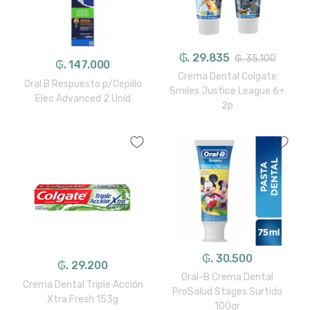
₲. 29.835
₲. 35.100
₲. 147.000
Crema Dental Colgate
Oral B Respuesto p/Cepillo
Smiles Justice League 6+
Elec Advanced 2 Unid
2p
₲. 30.500
₲. 29.200
Oral-B Crema Dental
Crema Dental Triple Acción
ProSalud Stages Surtido
Xtra Fresh 153g
100gr