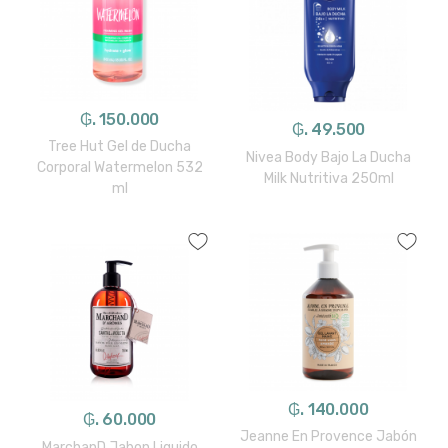
₲. 150.000
₲. 49.500
Tree Hut Gel de Ducha
Nivea Body Bajo La Ducha
Corporal Watermelon 532
Milk Nutritiva 250ml
ml
₲. 140.000
₲. 60.000
Jeanne En Provence Jabón
MarchanD Jabon Liquido