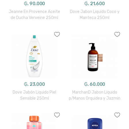
₲. 90.000
₲. 21.600
Jeanne En Provence Aceite
Dove Jabon Liquido Coco y
de Ducha Verveine 250ml
Manteca 250ml
₲. 23.000
₲. 60.000
Dove Jabón Liquido Piel
MarchanD Jabon Liquido
Sensible 250ml
p/Manos Orquidea y Jazmin