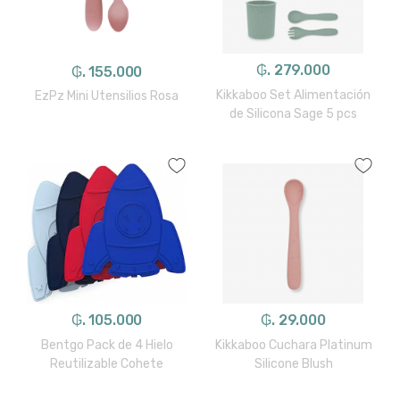
₲. 279.000
₲. 155.000
Kikkaboo Set Alimentación
EzPz Mini Utensilios Rosa
de Silicona Sage 5 pcs
₲. 105.000
₲. 29.000
Bentgo Pack de 4 Hielo
Kikkaboo Cuchara Platinum
Reutilizable Cohete
Silicone Blush