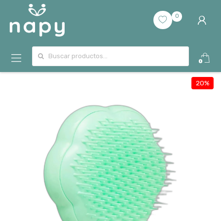
0
Buscar por:
0
20%