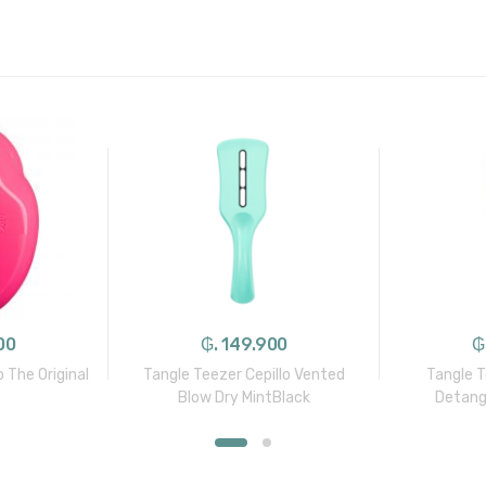
00
₲. 149.900
₲
o The Original
Tangle Teezer Cepillo Vented
Tangle T
Blow Dry MintBlack
Detangl