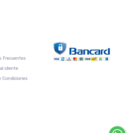
S
s Frecuentes
l cliente
 y Condiciones