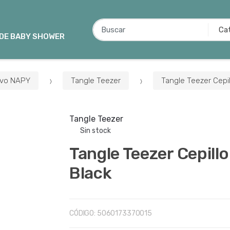
B
u
 DE BABY SHOWER
s
c
a
ivo NAPY
Tangle Teezer
Tangle Teezer Cepil
r
p
o
Tangle Teezer
r
Sin stock
:
Tangle Teezer Cepillo
Black
CÓDIGO:
5060173370015